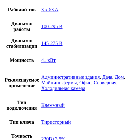
Рабочий ток
3 x 63 A
Диапазон
100-295 В
работы
Диапазон
145-275 В
стабилизации
Мощность
41 кВт
Административные здания
,
Дача
,
Дом
,
Рекомендуемое
Майнинг фермы
,
Офис
,
Серверная
,
применение
Холодильная камера
Тип
Клеммный
подключения
Тип ключа
Тиристорный
Точность
230В±3.5%