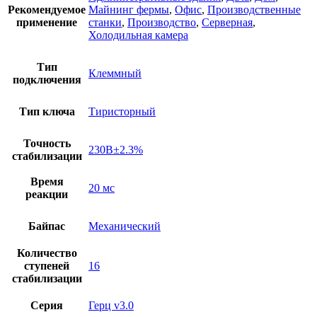
Рекомендуемое
Майнинг фермы
,
Офис
,
Производственные
применение
станки
,
Производство
,
Серверная
,
Холодильная камера
Тип
Клеммный
подключения
Тип ключа
Тиристорный
Точность
230В±2.3%
стабилизации
Время
20 мс
реакции
Байпас
Механический
Количество
ступеней
16
стабилизации
Серия
Герц v3.0