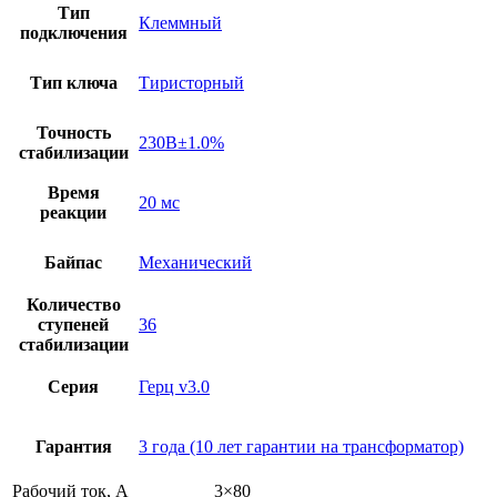
Тип
Клеммный
подключения
Тип ключа
Тиристорный
Точность
230В±1.0%
стабилизации
Время
20 мс
реакции
Байпас
Механический
Количество
ступеней
36
стабилизации
Серия
Герц v3.0
Гарантия
3 года (10 лет гарантии на трансформатор)
Рабочий ток, А
3×80