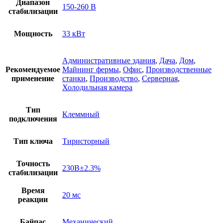
Диапазон
150-260 В
стабилизации
Мощность
33 кВт
Административные здания
,
Дача
,
Дом
,
Рекомендуемое
Майнинг фермы
,
Офис
,
Производственные
применение
станки
,
Производство
,
Серверная
,
Холодильная камера
Тип
Клеммный
подключения
Тип ключа
Тиристорный
Точность
230В±2.3%
стабилизации
Время
20 мс
реакции
Байпас
Механический