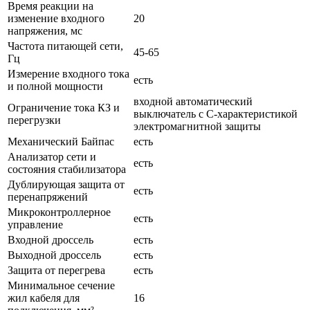
Время реакции на
изменение входного
20
напряжения, мс
Частота питающей сети,
45-65
Гц
Измерение входного тока
есть
и полной мощности
входной автоматический
Ограничение тока КЗ и
выключатель с С-характеристикой
перегрузки
электромагнитной защиты
Механический Байпас
есть
Анализатор сети и
есть
состояния стабилизатора
Дублирующая защита от
есть
перенапряжений
Микроконтроллерное
есть
управление
Входной дроссель
есть
Выходной дроссель
есть
Защита от перегрева
есть
Минимальное сечение
жил кабеля для
16