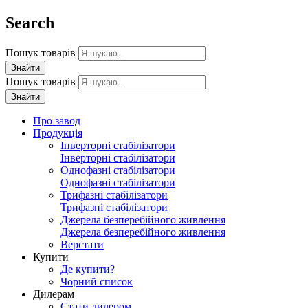
Search
Пошук товарів
Знайти
Пошук товарів
Знайти
Про завод
Продукція
Інверторні стабілізатори
Інверторні стабілізатори
Однофазні стабілізатори
Однофазні стабілізатори
Трифазні стабілізатори
Трифазні стабілізатори
Джерела безперебійного живлення
Джерела безперебійного живлення
Верстати
Купити
Де купити?
Чорний список
Дилерам
Стати дилером