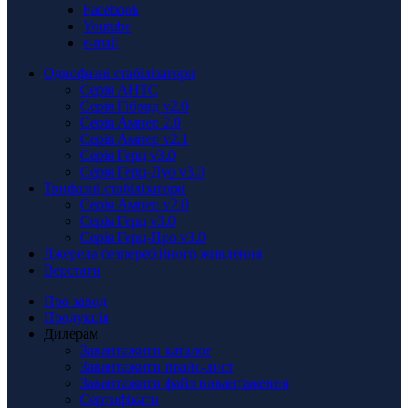
Facebook
Youtube
e-mail
Однофазні стабілізатори
Серія АНТС
Серія Гібрид v2.0
Серія Ампер 2.0
Серія Ампер v2.1
Серія Герц v3.0
Серія Герц-Дуо v3.0
Трифазні стабілізатори
Серія Ампер v2.0
Серія Герц v3.0
Серія Герц-Про v3.0
Джерела безперебійного живлення
Верстати
Про завод
Продукція
Дилерам
Завантажити каталог
Завантажити прайс-лист
Завантажити файл вивантаження
Сертифікати