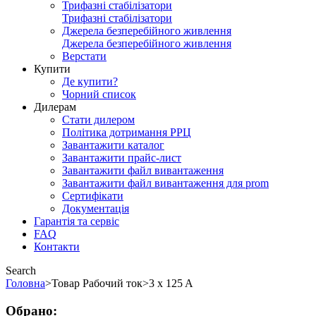
Трифазні стабілізатори
Трифазні стабілізатори
Джерела безперебійного живлення
Джерела безперебійного живлення
Верстати
Купити
Де купити?
Чорний список
Дилерам
Стати дилером
Політика дотримання РРЦ
Завантажити каталог
Завантажити прайс-лист
Завантажити файл вивантаження
Завантажити файл вивантаження для prom
Сертифікати
Документація
Гарантія та сервіс
FAQ
Контакти
Search
Головна
>
Товар Рабочий ток
>
3 x 125 A
Обрано: