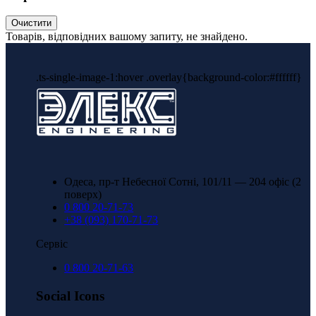
Очистити
Товарів, відповідних вашому запиту, не знайдено.
.ts-single-image-1:hover .overlay{background-color:#ffffff}
Одеса, пр-т Небесної Сотні, 101/11 — 204 офіс (2
поверх)
0 800 20-71-73
+38 (093) 170-71-73
Сервіс
0 800 20-71-63
Social Icons